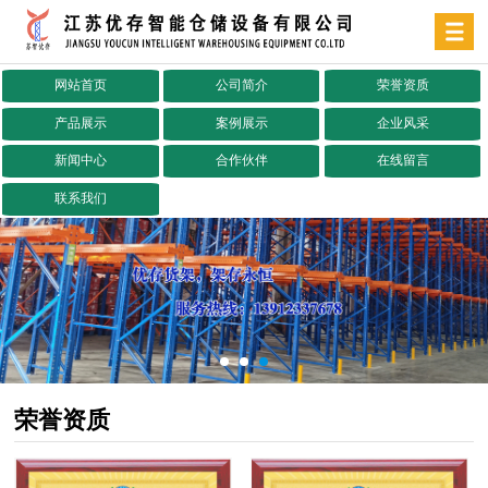
网站首页
公司简介
荣誉资质
产品展示
案例展示
企业风采
新闻中心
合作伙伴
在线留言
联系我们
荣誉资质