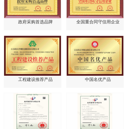
政府采购首选品牌
全国重合同守信用企业
工程建设推荐产品
中国名优产品