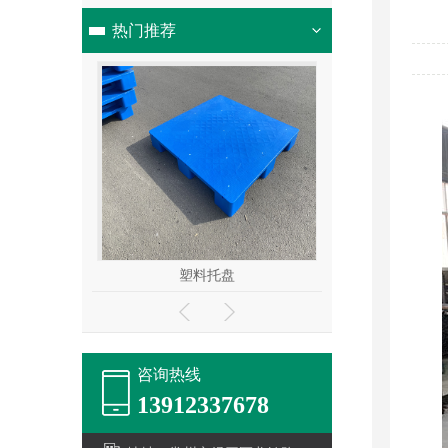
热门推荐
盘
塑料托盘
塑料
咨询热线
13912337678