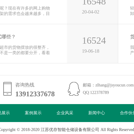
16548
呢？现在有许多的网上购物
20-04-02
架的需求也会越来越多，目
用
式哪些？
16524
超市的货物摆放的很整齐，
19-06-18
不是一类的都要分开，看着
便
咨询热线
邮箱：zlhang@jsyoucun.com
13912337678
13912337678
QQ:122378789
品展示
案例展示
企业风采
新闻中心
合作伙
Copyright © 2018-2020 江苏优存智能仓储设备有限公司 All Rights Reserved