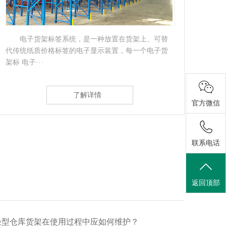
电子货架标签系统，是一种放置在货架上、可替
代传统纸质价格标签的电子显示装置，每一个电子货
体性
架标 电子···
放品种
了解详情
官方微信
联系电话
返回顶部
轻型仓库货架在使用过程中应如何维护？