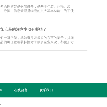
轻型仓库货架是仓储设备，是基于包装、运输、装
卸、分拣、信息管理是物流的六大基本功能。为了使
深圳货架···
货架安装的注意事项有哪些？
我们一听货架，就知道是装很多的东西的架子，货架
产品的可任意组装特性对于很多企业来说，都更加方
，而且···
伴
在线留言
联系我们
.