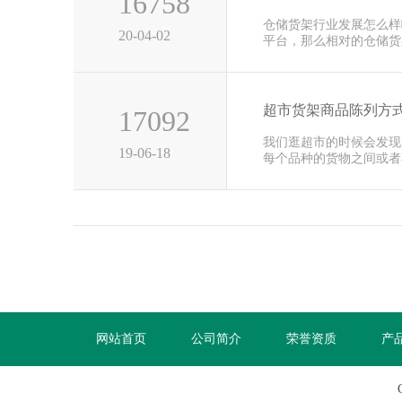
16758
仓储货架行业发展怎么样
20-04-02
平台，那么相对的仓储货
前这几年···
超市货架商品陈列方
17092
我们逛超市的时候会发现
19-06-18
每个品种的货物之间或者
非常的整···
网站首页
公司简介
荣誉资质
产