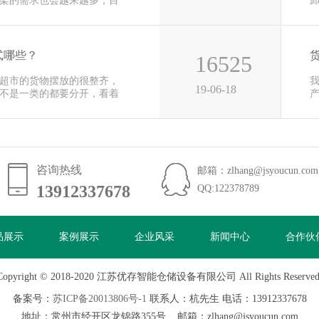
架的需求也会越来越多，目
用
式哪些？
16525
超市的货物摆放的很整齐，
19-06-18
不是一类的都要分开，看着
便
咨询热线
邮箱：zlhang@jsyoucun.com
13912337678
13912337678
QQ:122378789
品展示
案例展示
企业风采
新闻中心
合作伙
Copyright © 2018-2020 江苏优存智能仓储设备有限公司 All Rights Reserved
备案号：
苏ICP备20013806号-1
联系人：杭先生 电话：13912337678
地址：常州市经开区龙锦路355号 邮箱：zlhang@jsyoucun.com