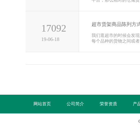
平台，那么相对的仓储货
前这几年···
超市货架商品陈列方
17092
我们逛超市的时候会发现
19-06-18
每个品种的货物之间或者
非常的整···
网站首页
公司简介
荣誉资质
产