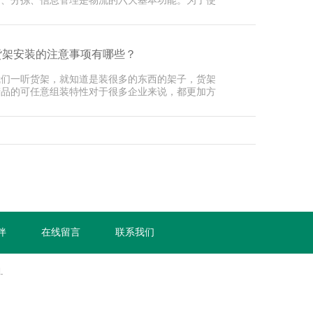
卸、分拣、信息管理是物流的六大基本功能。为了使
深圳货架···
货架安装的注意事项有哪些？
我们一听货架，就知道是装很多的东西的架子，货架
产品的可任意组装特性对于很多企业来说，都更加方
，而且···
伴
在线留言
联系我们
.