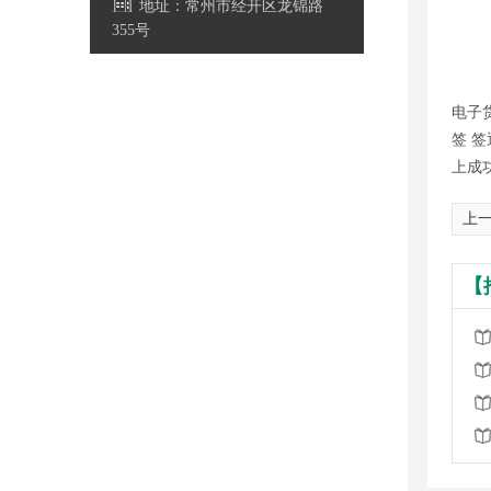
地址：常州市经开区龙锦路
355号
电子
签 
上成
上一
【