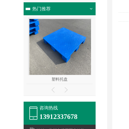
热门推荐
盘
塑料托盘
塑料
咨询热线
13912337678