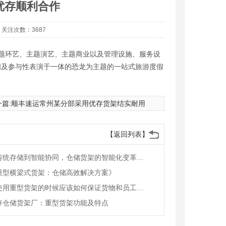
优存顺利合作
50 关注次数：3687
主题环艺、主题演艺、主题商业以及管理设施、服务设
休闲及参与性表演于一体的恐龙为主题的一站式旅游度假
篇:
顺丰速运常州某分部采用优存货架结实耐用
【返回列表】
从传统存储到智能协同，仓储货架的智能化变革赋能物流升级
重型横梁式货架：仓储高效解决方案》
在使用重型货架的时候应该如何保证货物和员工的安全
存仓储货架厂：重型货架功能及特点