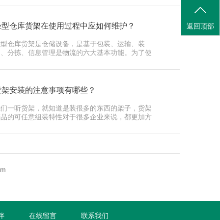
轻型仓库货架在使用过程中应如何维护？
返回顶部
轻型仓库货架是仓储设备，是基于包装、运输、装
卸、分拣、信息管理是物流的六大基本功能。为了使
深圳货架···
货架安装的注意事项有哪些？
我们一听货架，就知道是装很多的东西的架子，货架
产品的可任意组装特性对于很多企业来说，都更加方
，而且···
om
伴
在线留言
联系我们