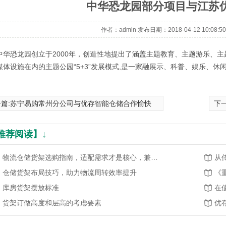
中华恐龙园部分项目与江苏
作者：admin 发布日期：2018-04-12 10:08:
中华恐龙园创立于2000年，创造性地提出了涵盖主题教育、主题游乐、
媒体设施在内的主题公园“5+3”发展模式,是一家融展示、科普、娱乐、
篇:
苏宁易购常州分公司与优存智能仓储合作愉快
下一
推荐阅读】↓
1
2
3
物流仓储货架选购指南，适配需求才是核心，兼顾高效与安全
带层板
仓储货架布局技巧，助力物流周转效率提升
《
库房货架摆放标准
货架订做高度和层高的考虑要素
优