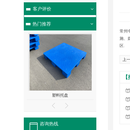
客户评价
热门推荐
常州
施、
区.
上一
【
盘
塑料托盘
重型货架
咨询热线