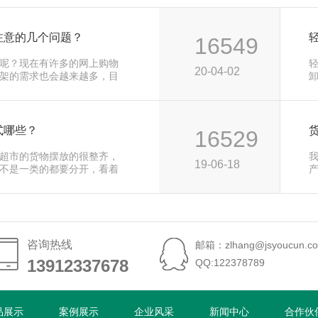
注意的几个问题？
16549
呢？现在有许多的网上购物
20-04-02
架的需求也会越来越多，目
用
式哪些？
16529
超市的货物摆放的很整齐，
19-06-18
不是一类的都要分开，看着
便
咨询热线
邮箱：zlhang@jsyoucun.c
13912337678
13912337678
QQ:122378789
品展示
案例展示
企业风采
新闻中心
合作伙