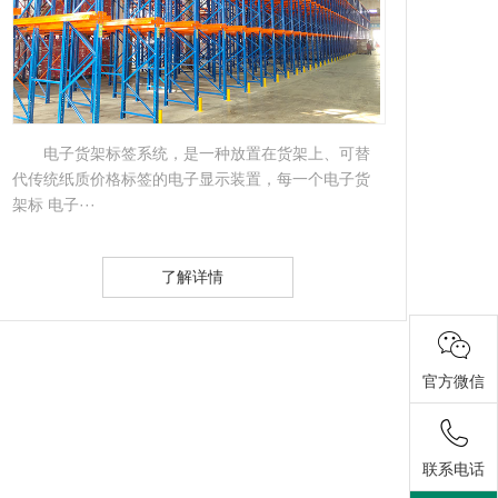
贯通式货架：是一种不以通道分割，连续性的整
体性货架；贯通式货架采用托盘存取模式、适用于存
配置
放品种单一，···
轨道，
了解详情
官方微信
联系电话